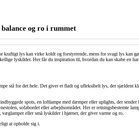
 balance og ro i rummet
r kraftigt lys kan virke koldt og forstyrrende, mens for svagt lys kan
ige lyskilder. Her får du inspiration til, hvordan du kan skabe en harm
ampe stå for det hele. Det giver et fladt og ufleksibelt lys, der sjældent
 indbyggede spots, en loftlampe med dæmper eller uplights, der sender l
ænestolen, sofabordet eller arbejdsområdet. Her er retningsbestemte lamp
æglamper eller små lyskilder i hjørner, der giver varme og ro.
ligt at opholde sig i.