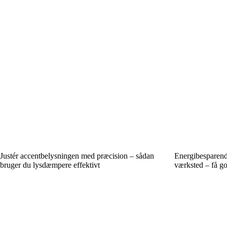
Justér accentbelysningen med præcision – sådan
Energibesparend
bruger du lysdæmpere effektivt
værksted – få go