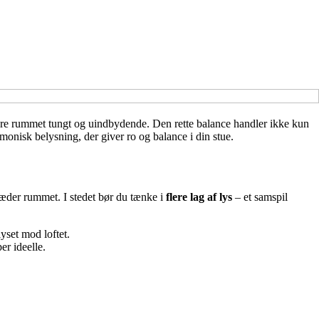
 gøre rummet tungt og uindbydende. Den rette balance handler ikke kun
onisk belysning, der giver ro og balance i din stue.
 klæder rummet. I stedet bør du tænke i
flere lag af lys
– et samspil
yset mod loftet.
er ideelle.