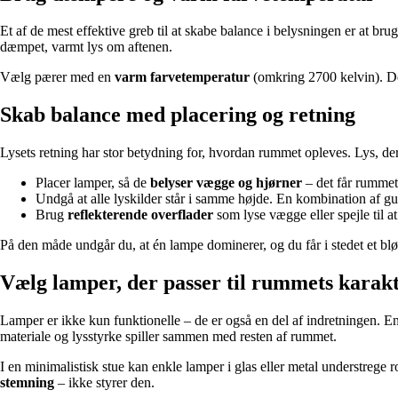
Et af de mest effektive greb til at skabe balance i belysningen er at bru
dæmpet, varmt lys om aftenen.
Vælg pærer med en
varm farvetemperatur
(omkring 2700 kelvin). Det
Skab balance med placering og retning
Lysets retning har stor betydning for, hvordan rummet opleves. Lys, der
Placer lamper, så de
belyser vægge og hjørner
– det får rummet 
Undgå at alle lyskilder står i samme højde. En kombination af 
Brug
reflekterende overflader
som lyse vægge eller spejle til at
På den måde undgår du, at én lampe dominerer, og du får i stedet et blød
Vælg lamper, der passer til rummets karak
Lamper er ikke kun funktionelle – de er også en del af indretningen.
materiale og lysstyrke spiller sammen med resten af rummet.
I en minimalistisk stue kan enkle lamper i glas eller metal understrege
stemning
– ikke styrer den.