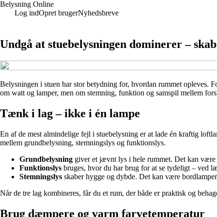
Belysning Online
Log ind
Opret bruger
Nyhedsbreve
Undgå at stuebelysningen dominerer – skab
Belysningen i stuen har stor betydning for, hvordan rummet opleves. Fo
om watt og lamper, men om stemning, funktion og samspil mellem forskell
Tænk i lag – ikke i én lampe
En af de mest almindelige fejl i stuebelysning er at lade én kraftig loftl
mellem grundbelysning, stemningslys og funktionslys.
Grundbelysning
giver et jævnt lys i hele rummet. Det kan være
Funktionslys
bruges, hvor du har brug for at se tydeligt – ved l
Stemningslys
skaber hygge og dybde. Det kan være bordlamper, v
Når de tre lag kombineres, får du et rum, der både er praktisk og behage
Brug dæmpere og varm farvetemperatur