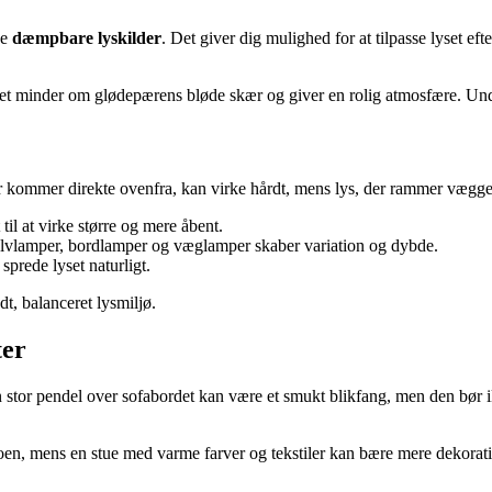
ge
dæmpbare lyskilder
. Det giver dig mulighed for at tilpasse lyset efte
 minder om glødepærens bløde skær og giver en rolig atmosfære. Undgå f
 kommer direkte ovenfra, kan virke hårdt, mens lys, der rammer vægge el
til at virke større og mere åbent.
gulvlamper, bordlamper og væglamper skaber variation og dybde.
 sprede lyset naturligt.
t, balanceret lysmiljø.
ter
 En stor pendel over sofabordet kan være et smukt blikfang, men den b
 roen, mens en stue med varme farver og tekstiler kan bære mere dekorati