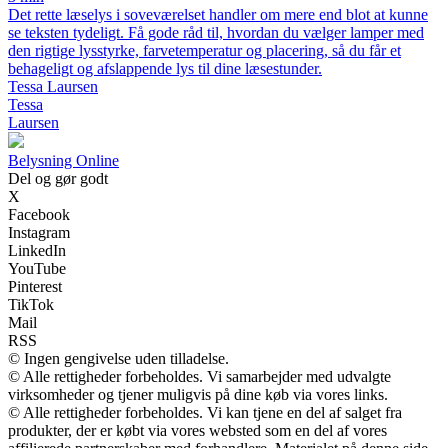
Det rette læselys i soveværelset handler om mere end blot at kunne
se teksten tydeligt. Få gode råd til, hvordan du vælger lamper med
den rigtige lysstyrke, farvetemperatur og placering, så du får et
behageligt og afslappende lys til dine læsestunder.
Tessa Laursen
Tessa
Laursen
Belysning Online
Del og gør godt
X
Facebook
Instagram
LinkedIn
YouTube
Pinterest
TikTok
Mail
RSS
© Ingen gengivelse uden tilladelse.
© Alle rettigheder forbeholdes. Vi samarbejder med udvalgte
virksomheder og tjener muligvis på dine køb via vores links.
© Alle rettigheder forbeholdes. Vi kan tjene en del af salget fra
produkter, der er købt via vores websted som en del af vores