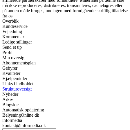
affilierede partnerskaber med forhandlere. Materialet på denne side
må ikke reproduceres, distribueres, transmitteres, cachelagres eller
på anden måde bruges, undtagen med forudgående skriftlig tilladelse
fra os.
Overblik
Kundeservice
Vejledning
Kommentar
Ledige stillinger
Send et tip
Profil
Min oversigt
Abonnementsplan
Gebyrer
Kvaliteter
Hjælpemidler
Links i indholdet
Strukturoversigt
Nyheder
Arkiv
Blogside
Automatisk opdatering
BelysningOnline.dk
informedia
kontakt@informedia.dk