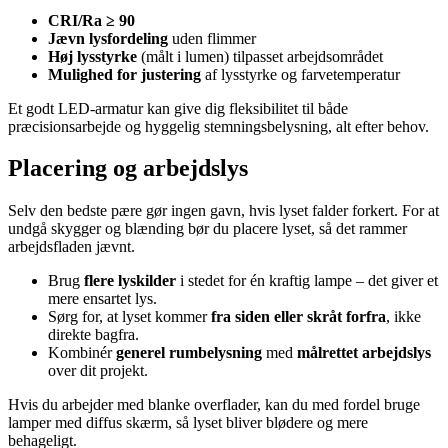
CRI/Ra ≥ 90
Jævn lysfordeling
uden flimmer
Høj lysstyrke
(målt i lumen) tilpasset arbejdsområdet
Mulighed for justering
af lysstyrke og farvetemperatur
Et godt LED-armatur kan give dig fleksibilitet til både
præcisionsarbejde og hyggelig stemningsbelysning, alt efter behov.
Placering og arbejdslys
Selv den bedste pære gør ingen gavn, hvis lyset falder forkert. For at
undgå skygger og blænding bør du placere lyset, så det rammer
arbejdsfladen jævnt.
Brug
flere lyskilder
i stedet for én kraftig lampe – det giver et
mere ensartet lys.
Sørg for, at lyset kommer
fra siden eller skråt forfra
, ikke
direkte bagfra.
Kombinér
generel rumbelysning
med
målrettet arbejdslys
over dit projekt.
Hvis du arbejder med blanke overflader, kan du med fordel bruge
lamper med diffus skærm, så lyset bliver blødere og mere
behageligt.