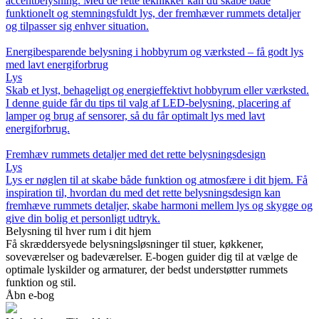
accentbelysning. Med de rette teknikker kan du skabe både
funktionelt og stemningsfuldt lys, der fremhæver rummets detaljer
og tilpasser sig enhver situation.
Energibesparende belysning i hobbyrum og værksted – få godt lys
med lavt energiforbrug
Lys
Skab et lyst, behageligt og energieffektivt hobbyrum eller værksted.
I denne guide får du tips til valg af LED-belysning, placering af
lamper og brug af sensorer, så du får optimalt lys med lavt
energiforbrug.
Fremhæv rummets detaljer med det rette belysningsdesign
Lys
Lys er nøglen til at skabe både funktion og atmosfære i dit hjem. Få
inspiration til, hvordan du med det rette belysningsdesign kan
fremhæve rummets detaljer, skabe harmoni mellem lys og skygge og
give din bolig et personligt udtryk.
Belysning til hver rum i dit hjem
Få skræddersyede belysningsløsninger til stuer, køkkener,
soveværelser og badeværelser. E-bogen guider dig til at vælge de
optimale lyskilder og armaturer, der bedst understøtter rummets
funktion og stil.
Åbn e-bog