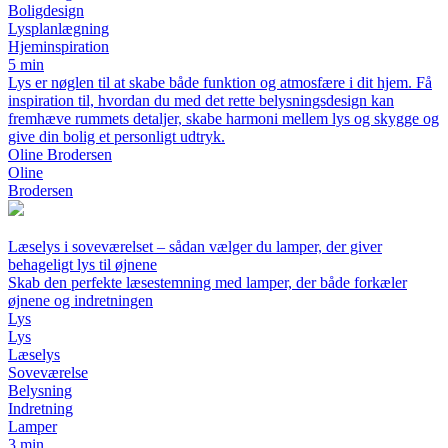
Boligdesign
Lysplanlægning
Hjeminspiration
5 min
Lys er nøglen til at skabe både funktion og atmosfære i dit hjem. Få
inspiration til, hvordan du med det rette belysningsdesign kan
fremhæve rummets detaljer, skabe harmoni mellem lys og skygge og
give din bolig et personligt udtryk.
Oline Brodersen
Oline
Brodersen
Læselys i soveværelset – sådan vælger du lamper, der giver
behageligt lys til øjnene
Skab den perfekte læsestemning med lamper, der både forkæler
øjnene og indretningen
Lys
Lys
Læselys
Soveværelse
Belysning
Indretning
Lamper
3 min