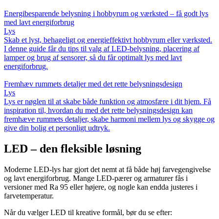
Energibesparende belysning i hobbyrum og værksted – få godt lys
med lavt energiforbrug
Lys
Skab et lyst, behageligt og energieffektivt hobbyrum eller værksted.
I denne guide får du tips til valg af LED-belysning, placering af
lamper og brug af sensorer, så du får optimalt lys med lavt
energiforbrug.
Fremhæv rummets detaljer med det rette belysningsdesign
Lys
Lys er nøglen til at skabe både funktion og atmosfære i dit hjem. Få
inspiration til, hvordan du med det rette belysningsdesign kan
fremhæve rummets detaljer, skabe harmoni mellem lys og skygge og
give din bolig et personligt udtryk.
LED – den fleksible løsning
Moderne LED-lys har gjort det nemt at få både høj farvegengivelse
og lavt energiforbrug. Mange LED-pærer og armaturer fås i
versioner med Ra 95 eller højere, og nogle kan endda justeres i
farvetemperatur.
Når du vælger LED til kreative formål, bør du se efter: