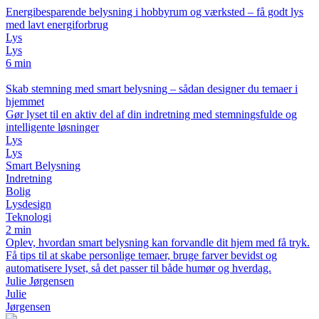
Energibesparende belysning i hobbyrum og værksted – få godt lys
med lavt energiforbrug
Lys
Lys
6 min
Skab stemning med smart belysning – sådan designer du temaer i
hjemmet
Gør lyset til en aktiv del af din indretning med stemningsfulde og
intelligente løsninger
Lys
Lys
Smart Belysning
Indretning
Bolig
Lysdesign
Teknologi
2 min
Oplev, hvordan smart belysning kan forvandle dit hjem med få tryk.
Få tips til at skabe personlige temaer, bruge farver bevidst og
automatisere lyset, så det passer til både humør og hverdag.
Julie Jørgensen
Julie
Jørgensen