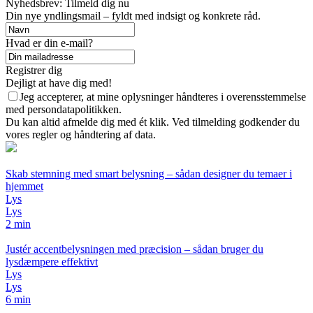
Nyhedsbrev: Tilmeld dig nu
Din nye yndlingsmail – fyldt med indsigt og konkrete råd.
Hvad er din e-mail?
Registrer dig
Dejligt at have dig med!
Jeg accepterer, at mine oplysninger håndteres i overensstemmelse
med persondatapolitikken.
Du kan altid afmelde dig med ét klik. Ved tilmelding godkender du
vores regler og håndtering af data.
Skab stemning med smart belysning – sådan designer du temaer i
hjemmet
Lys
Lys
2 min
Justér accentbelysningen med præcision – sådan bruger du
lysdæmpere effektivt
Lys
Lys
6 min