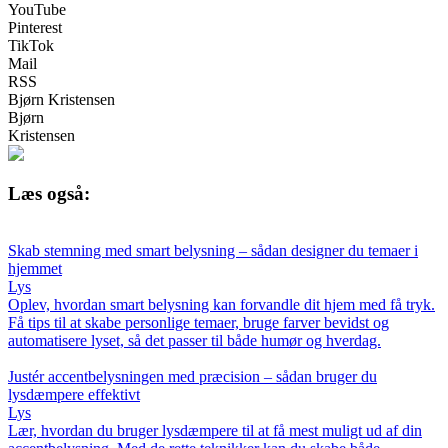
YouTube
Pinterest
TikTok
Mail
RSS
Bjørn Kristensen
Bjørn
Kristensen
Læs også:
Skab stemning med smart belysning – sådan designer du temaer i
hjemmet
Lys
Oplev, hvordan smart belysning kan forvandle dit hjem med få tryk.
Få tips til at skabe personlige temaer, bruge farver bevidst og
automatisere lyset, så det passer til både humør og hverdag.
Justér accentbelysningen med præcision – sådan bruger du
lysdæmpere effektivt
Lys
Lær, hvordan du bruger lysdæmpere til at få mest muligt ud af din