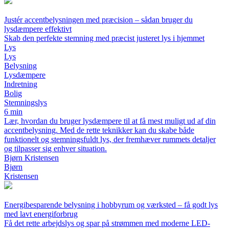
Justér accentbelysningen med præcision – sådan bruger du
lysdæmpere effektivt
Skab den perfekte stemning med præcist justeret lys i hjemmet
Lys
Lys
Belysning
Lysdæmpere
Indretning
Bolig
Stemningslys
6 min
Lær, hvordan du bruger lysdæmpere til at få mest muligt ud af din
accentbelysning. Med de rette teknikker kan du skabe både
funktionelt og stemningsfuldt lys, der fremhæver rummets detaljer
og tilpasser sig enhver situation.
Bjørn Kristensen
Bjørn
Kristensen
Energibesparende belysning i hobbyrum og værksted – få godt lys
med lavt energiforbrug
Få det rette arbejdslys og spar på strømmen med moderne LED-