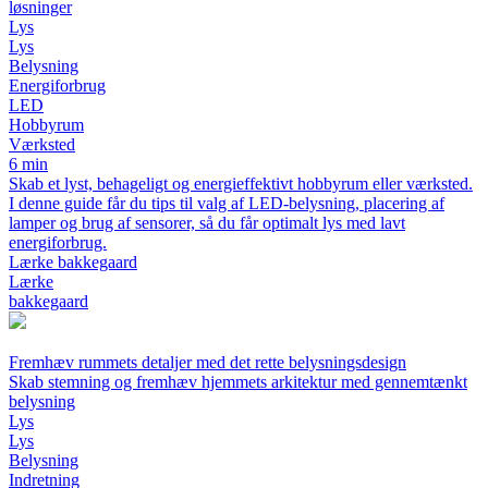
løsninger
Lys
Lys
Belysning
Energiforbrug
LED
Hobbyrum
Værksted
6 min
Skab et lyst, behageligt og energieffektivt hobbyrum eller værksted.
I denne guide får du tips til valg af LED-belysning, placering af
lamper og brug af sensorer, så du får optimalt lys med lavt
energiforbrug.
Lærke bakkegaard
Lærke
bakkegaard
Fremhæv rummets detaljer med det rette belysningsdesign
Skab stemning og fremhæv hjemmets arkitektur med gennemtænkt
belysning
Lys
Lys
Belysning
Indretning