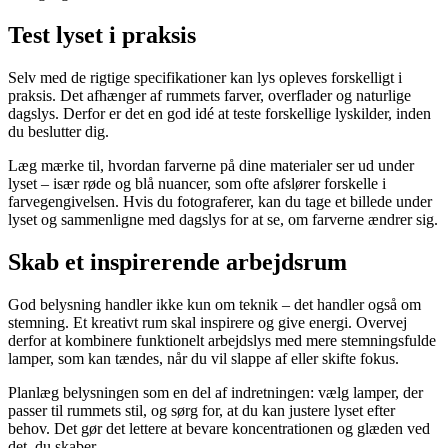
Test lyset i praksis
Selv med de rigtige specifikationer kan lys opleves forskelligt i
praksis. Det afhænger af rummets farver, overflader og naturlige
dagslys. Derfor er det en god idé at teste forskellige lyskilder, inden
du beslutter dig.
Læg mærke til, hvordan farverne på dine materialer ser ud under
lyset – især røde og blå nuancer, som ofte afslører forskelle i
farvegengivelsen. Hvis du fotograferer, kan du tage et billede under
lyset og sammenligne med dagslys for at se, om farverne ændrer sig.
Skab et inspirerende arbejdsrum
God belysning handler ikke kun om teknik – det handler også om
stemning. Et kreativt rum skal inspirere og give energi. Overvej
derfor at kombinere funktionelt arbejdslys med mere stemningsfulde
lamper, som kan tændes, når du vil slappe af eller skifte fokus.
Planlæg belysningen som en del af indretningen: vælg lamper, der
passer til rummets stil, og sørg for, at du kan justere lyset efter
behov. Det gør det lettere at bevare koncentrationen og glæden ved
det, du skaber.