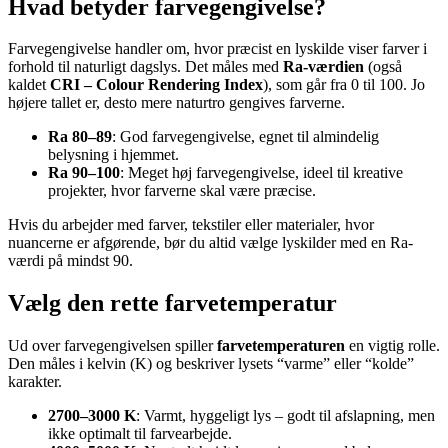
Hvad betyder farvegengivelse?
Farvegengivelse handler om, hvor præcist en lyskilde viser farver i
forhold til naturligt dagslys. Det måles med
Ra-værdien
(også
kaldet
CRI – Colour Rendering Index
), som går fra 0 til 100. Jo
højere tallet er, desto mere naturtro gengives farverne.
Ra 80–89
: God farvegengivelse, egnet til almindelig
belysning i hjemmet.
Ra 90–100
: Meget høj farvegengivelse, ideel til kreative
projekter, hvor farverne skal være præcise.
Hvis du arbejder med farver, tekstiler eller materialer, hvor
nuancerne er afgørende, bør du altid vælge lyskilder med en Ra-
værdi på mindst 90.
Vælg den rette farvetemperatur
Ud over farvegengivelsen spiller
farvetemperaturen
en vigtig rolle.
Den måles i kelvin (K) og beskriver lysets “varme” eller “kolde”
karakter.
2700–3000 K
: Varmt, hyggeligt lys – godt til afslapning, men
ikke optimalt til farvearbejde.