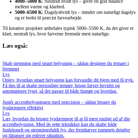
4000–5000 K
: Neutralt hvidt lys – giver en god balance
mellem varme og klarhed.
5000–6500 K
: Dagslyshvidt lys – minder om naturligt dagslys
og er bedst til præcist farvearbejde.
Til kreative projekter anbefales typisk 5000–5500 K, da det giver et
klart, neutralt lys, hvor farverne fremstår mest naturlige.
Læs også:
Skab stemning med smart belysning – sådan designer du temaer i
hjemmet
Lys
Oplev, hvordan smart belysning kan forvandle dit hjem med få tryk.
Få tips til at skabe personlige temaer, bruge farver bevidst og
automatisere lyset, så det passer til både humør og hverdag.
Justér accentbelysningen med præcision – sådan bruger du
lysdæmpere effektivt
Lys
Lær, hvordan du bruger lysdæmpere til at få mest muligt ud af din
accentbelysning. Med de rette teknikker kan du skabe både
funktionelt og stemningsfuldt lys, der fremhæver rummets detaljer
og tilpasser sig enhver situation.