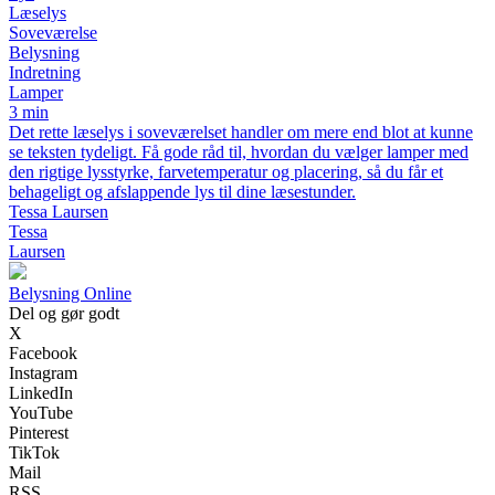
Læselys
Soveværelse
Belysning
Indretning
Lamper
3 min
Det rette læselys i soveværelset handler om mere end blot at kunne
se teksten tydeligt. Få gode råd til, hvordan du vælger lamper med
den rigtige lysstyrke, farvetemperatur og placering, så du får et
behageligt og afslappende lys til dine læsestunder.
Tessa Laursen
Tessa
Laursen
Belysning Online
Del og gør godt
X
Facebook
Instagram
LinkedIn
YouTube
Pinterest
TikTok
Mail
RSS