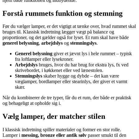
hjem både funktionelt og indbydende.
Forstå rummets funktion og stemning
Før du vælger lamper, er det vigtigt at tænke over, hvad rummet skal
bruges til. Klassisk indretning lægger vægt på balance og
proportioner, og det gælder også for lyset. Et rum skal have både
generel belysning
,
arbejdslys
og
stemningslys
.
Generel belysning
giver et jævnt lys i hele rummet – typisk
fra loftlamper eller lysekroner.
Arbejdslys
bruges, hvor du har brug for ekstra lys, fx ved
skrivebordet, i køkkenet eller ved lænestolen.
Stemningslys
skaber hygge og dybde – det kan være
væglamper, bordlamper eller stearinlys, der giver et varmt
skær.
Når du kombinerer de tre typer, får du et rum, der både er praktisk
og behageligt at opholde sig i.
Vælg lamper, der matcher stilen
I klassisk indretning spiller materialer og former en stor rolle.
Lamper i
messing, bronze eller antik sølv
passer smukt til den