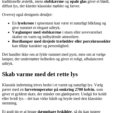
traditionelle æstetik, mens
stofskærme
og
opale glas
giver et blødt,
diffust lys, der klæder klassiske møbler og farver.
Overvej også designets detaljer:
En
lysekrone
i spisestuen kan være et naturligt blikfang og
give rummet et elegant udtryk.
Væglamper med stofskærme
i stuen eller soveværelset
skaber en varm og indbydende atmosfære.
Bordlamper med drejede træfødder eller porcelænssokler
kan tilføje karakter og personlighed.
Det handler ikke om at fylde rummet med pynt, men om at vælge
lamper, der understøtter helheden og giver et roligt, afbalanceret
udtryk.
Skab varme med det rette lys
Klassisk indretning trives bedst i et varmt og naturligt lys. Vælg
pærer med en
farvetemperatur på omkring 2700 kelvin
, som
giver et gyldent skær, der minder om glødepærer. Undgå for koldt
eller hvidt lys – det kan virke hårdt og bryde med den klassiske
stemning.
Et godt tip er at bruge
dæmpbare lyskilder
, så du kan justere