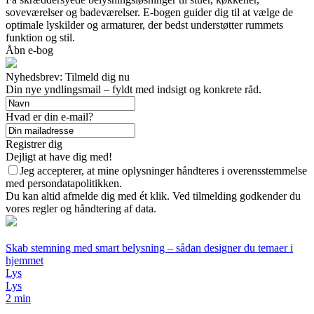
soveværelser og badeværelser. E-bogen guider dig til at vælge de
optimale lyskilder og armaturer, der bedst understøtter rummets
funktion og stil.
Åbn e-bog
Nyhedsbrev: Tilmeld dig nu
Din nye yndlingsmail – fyldt med indsigt og konkrete råd.
Hvad er din e-mail?
Registrer dig
Dejligt at have dig med!
Jeg accepterer, at mine oplysninger håndteres i overensstemmelse
med persondatapolitikken.
Du kan altid afmelde dig med ét klik. Ved tilmelding godkender du
vores regler og håndtering af data.
Skab stemning med smart belysning – sådan designer du temaer i
hjemmet
Lys
Lys
2 min