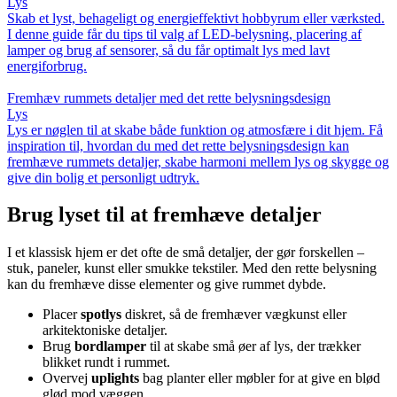
Lys
Skab et lyst, behageligt og energieffektivt hobbyrum eller værksted.
I denne guide får du tips til valg af LED-belysning, placering af
lamper og brug af sensorer, så du får optimalt lys med lavt
energiforbrug.
Fremhæv rummets detaljer med det rette belysningsdesign
Lys
Lys er nøglen til at skabe både funktion og atmosfære i dit hjem. Få
inspiration til, hvordan du med det rette belysningsdesign kan
fremhæve rummets detaljer, skabe harmoni mellem lys og skygge og
give din bolig et personligt udtryk.
Brug lyset til at fremhæve detaljer
I et klassisk hjem er det ofte de små detaljer, der gør forskellen –
stuk, paneler, kunst eller smukke tekstiler. Med den rette belysning
kan du fremhæve disse elementer og give rummet dybde.
Placer
spotlys
diskret, så de fremhæver vægkunst eller
arkitektoniske detaljer.
Brug
bordlamper
til at skabe små øer af lys, der trækker
blikket rundt i rummet.
Overvej
uplights
bag planter eller møbler for at give en blød
glød mod væggen.