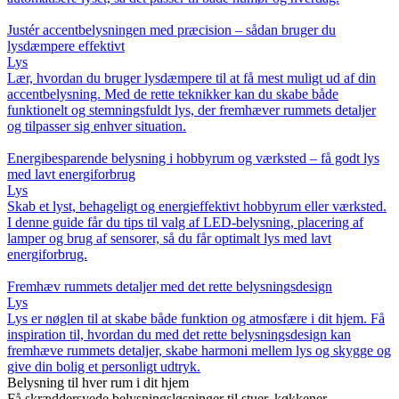
Justér accentbelysningen med præcision – sådan bruger du
lysdæmpere effektivt
Lys
Lær, hvordan du bruger lysdæmpere til at få mest muligt ud af din
accentbelysning. Med de rette teknikker kan du skabe både
funktionelt og stemningsfuldt lys, der fremhæver rummets detaljer
og tilpasser sig enhver situation.
Energibesparende belysning i hobbyrum og værksted – få godt lys
med lavt energiforbrug
Lys
Skab et lyst, behageligt og energieffektivt hobbyrum eller værksted.
I denne guide får du tips til valg af LED-belysning, placering af
lamper og brug af sensorer, så du får optimalt lys med lavt
energiforbrug.
Fremhæv rummets detaljer med det rette belysningsdesign
Lys
Lys er nøglen til at skabe både funktion og atmosfære i dit hjem. Få
inspiration til, hvordan du med det rette belysningsdesign kan
fremhæve rummets detaljer, skabe harmoni mellem lys og skygge og
give din bolig et personligt udtryk.
Belysning til hver rum i dit hjem
Få skræddersyede belysningsløsninger til stuer, køkkener,