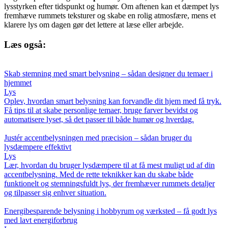
lysstyrken efter tidspunkt og humør. Om aftenen kan et dæmpet lys
fremhæve rummets teksturer og skabe en rolig atmosfære, mens et
klarere lys om dagen gør det lettere at læse eller arbejde.
Læs også:
Skab stemning med smart belysning – sådan designer du temaer i
hjemmet
Lys
Oplev, hvordan smart belysning kan forvandle dit hjem med få tryk.
Få tips til at skabe personlige temaer, bruge farver bevidst og
automatisere lyset, så det passer til både humør og hverdag.
Justér accentbelysningen med præcision – sådan bruger du
lysdæmpere effektivt
Lys
Lær, hvordan du bruger lysdæmpere til at få mest muligt ud af din
accentbelysning. Med de rette teknikker kan du skabe både
funktionelt og stemningsfuldt lys, der fremhæver rummets detaljer
og tilpasser sig enhver situation.
Energibesparende belysning i hobbyrum og værksted – få godt lys
med lavt energiforbrug