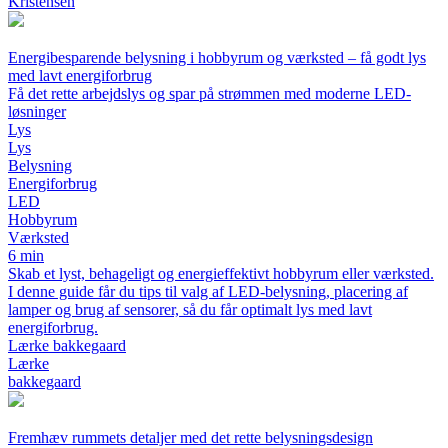
Kristensen
Energibesparende belysning i hobbyrum og værksted – få godt lys
med lavt energiforbrug
Få det rette arbejdslys og spar på strømmen med moderne LED-
løsninger
Lys
Lys
Belysning
Energiforbrug
LED
Hobbyrum
Værksted
6 min
Skab et lyst, behageligt og energieffektivt hobbyrum eller værksted.
I denne guide får du tips til valg af LED-belysning, placering af
lamper og brug af sensorer, så du får optimalt lys med lavt
energiforbrug.
Lærke bakkegaard
Lærke
bakkegaard
Fremhæv rummets detaljer med det rette belysningsdesign