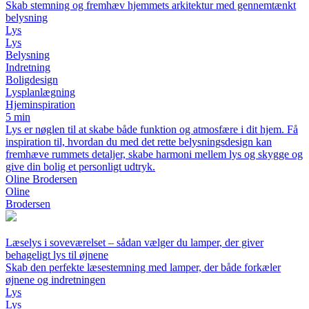
Skab stemning og fremhæv hjemmets arkitektur med gennemtænkt
belysning
Lys
Lys
Belysning
Indretning
Boligdesign
Lysplanlægning
Hjeminspiration
5 min
Lys er nøglen til at skabe både funktion og atmosfære i dit hjem. Få
inspiration til, hvordan du med det rette belysningsdesign kan
fremhæve rummets detaljer, skabe harmoni mellem lys og skygge og
give din bolig et personligt udtryk.
Oline Brodersen
Oline
Brodersen
Læselys i soveværelset – sådan vælger du lamper, der giver
behageligt lys til øjnene
Skab den perfekte læsestemning med lamper, der både forkæler
øjnene og indretningen
Lys
Lys