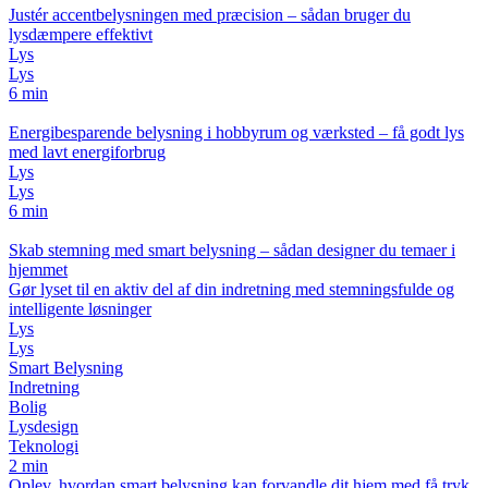
Justér accentbelysningen med præcision – sådan bruger du
lysdæmpere effektivt
Lys
Lys
6 min
Energibesparende belysning i hobbyrum og værksted – få godt lys
med lavt energiforbrug
Lys
Lys
6 min
Skab stemning med smart belysning – sådan designer du temaer i
hjemmet
Gør lyset til en aktiv del af din indretning med stemningsfulde og
intelligente løsninger
Lys
Lys
Smart Belysning
Indretning
Bolig
Lysdesign
Teknologi
2 min
Oplev, hvordan smart belysning kan forvandle dit hjem med få tryk.