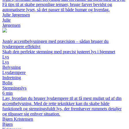
Få tips til at skabe personlige temaer, bruge farver bevidst og
automatisere lyset, så det passer til både humør og hverdag.
Julie Jørgensen
Julie
Jørgensen
Justér accentbelysningen med præcision – sådan bruger du
lysdæmpere effektivt
Skab den perfekte stemning med præcist justeret lys i hjemmet
Lys
Lys
Belysning
Lysdæmpere
Indretning
Bolig
Stemningslys
6 min
Lær, hvordan du bruger lysdæmpere til at få mest muligt ud af din
accentbelysning. Med de rette teknikker kan du skabe både
funktionelt og stemningsfuldt lys, der fremhæver rummets detaljer
og tilpasser sig enhver situation.
Bjørn Kristensen
Bjørn