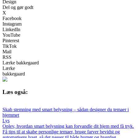
Design
Del og gør godt
X
Facebook
Instagram
LinkedIn
YouTube
Pinterest
TikTok
Mail
RSS
Lærke bakkegaard
Lærke
bakkegaard
Læs også:
Skab stemning med smart belysning – sådan designer du temaer i
hjemmet
Lys
Oplev, hvordan smart belysning kan forvandle dit hjem med få tryk.
Få tips til at skabe personlige temaer, bruge farver bevidst og
automatisere lyset, så det passer til både humør og hverdag.