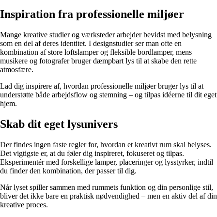
Inspiration fra professionelle miljøer
Mange kreative studier og værksteder arbejder bevidst med belysning
som en del af deres identitet. I designstudier ser man ofte en
kombination af store loftslamper og fleksible bordlamper, mens
musikere og fotografer bruger dæmpbart lys til at skabe den rette
atmosfære.
Lad dig inspirere af, hvordan professionelle miljøer bruger lys til at
understøtte både arbejdsflow og stemning – og tilpas idéerne til dit eget
hjem.
Skab dit eget lysunivers
Der findes ingen faste regler for, hvordan et kreativt rum skal belyses.
Det vigtigste er, at du føler dig inspireret, fokuseret og tilpas.
Eksperimentér med forskellige lamper, placeringer og lysstyrker, indtil
du finder den kombination, der passer til dig.
Når lyset spiller sammen med rummets funktion og din personlige stil,
bliver det ikke bare en praktisk nødvendighed – men en aktiv del af din
kreative proces.