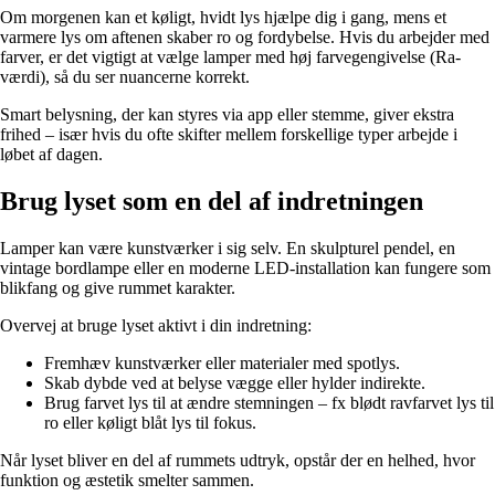
Om morgenen kan et køligt, hvidt lys hjælpe dig i gang, mens et
varmere lys om aftenen skaber ro og fordybelse. Hvis du arbejder med
farver, er det vigtigt at vælge lamper med høj farvegengivelse (Ra-
værdi), så du ser nuancerne korrekt.
Smart belysning, der kan styres via app eller stemme, giver ekstra
frihed – især hvis du ofte skifter mellem forskellige typer arbejde i
løbet af dagen.
Brug lyset som en del af indretningen
Lamper kan være kunstværker i sig selv. En skulpturel pendel, en
vintage bordlampe eller en moderne LED-installation kan fungere som
blikfang og give rummet karakter.
Overvej at bruge lyset aktivt i din indretning:
Fremhæv kunstværker eller materialer med spotlys.
Skab dybde ved at belyse vægge eller hylder indirekte.
Brug farvet lys til at ændre stemningen – fx blødt ravfarvet lys til
ro eller køligt blåt lys til fokus.
Når lyset bliver en del af rummets udtryk, opstår der en helhed, hvor
funktion og æstetik smelter sammen.