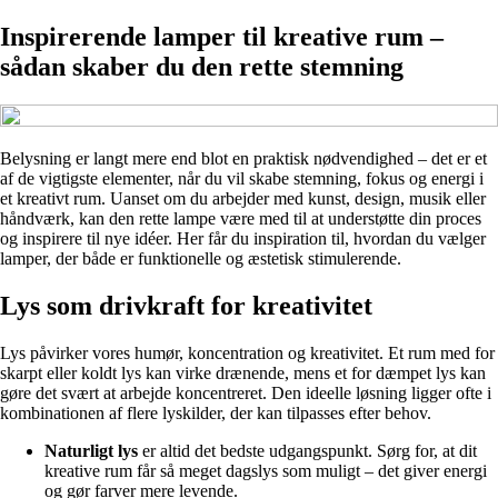
Inspirerende lamper til kreative rum –
sådan skaber du den rette stemning
Belysning er langt mere end blot en praktisk nødvendighed – det er et
af de vigtigste elementer, når du vil skabe stemning, fokus og energi i
et kreativt rum. Uanset om du arbejder med kunst, design, musik eller
håndværk, kan den rette lampe være med til at understøtte din proces
og inspirere til nye idéer. Her får du inspiration til, hvordan du vælger
lamper, der både er funktionelle og æstetisk stimulerende.
Lys som drivkraft for kreativitet
Lys påvirker vores humør, koncentration og kreativitet. Et rum med for
skarpt eller koldt lys kan virke drænende, mens et for dæmpet lys kan
gøre det svært at arbejde koncentreret. Den ideelle løsning ligger ofte i
kombinationen af flere lyskilder, der kan tilpasses efter behov.
Naturligt lys
er altid det bedste udgangspunkt. Sørg for, at dit
kreative rum får så meget dagslys som muligt – det giver energi
og gør farver mere levende.