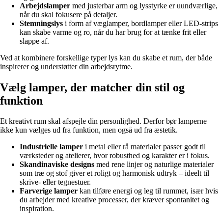
Arbejdslamper
med justerbar arm og lysstyrke er uundværlige,
når du skal fokusere på detaljer.
Stemningslys
i form af væglamper, bordlamper eller LED-strips
kan skabe varme og ro, når du har brug for at tænke frit eller
slappe af.
Ved at kombinere forskellige typer lys kan du skabe et rum, der både
inspirerer og understøtter din arbejdsrytme.
Vælg lamper, der matcher din stil og
funktion
Et kreativt rum skal afspejle din personlighed. Derfor bør lamperne
ikke kun vælges ud fra funktion, men også ud fra æstetik.
Industrielle lamper
i metal eller rå materialer passer godt til
værksteder og atelierer, hvor robusthed og karakter er i fokus.
Skandinaviske designs
med rene linjer og naturlige materialer
som træ og stof giver et roligt og harmonisk udtryk – ideelt til
skrive- eller tegnestuer.
Farverige lamper
kan tilføre energi og leg til rummet, især hvis
du arbejder med kreative processer, der kræver spontanitet og
inspiration.