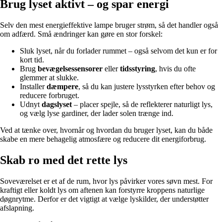
Brug lyset aktivt – og spar energi
Selv den mest energieffektive lampe bruger strøm, så det handler også
om adfærd. Små ændringer kan gøre en stor forskel:
Sluk lyset, når du forlader rummet – også selvom det kun er for
kort tid.
Brug
bevægelsessensorer
eller
tidsstyring
, hvis du ofte
glemmer at slukke.
Installer
dæmpere
, så du kan justere lysstyrken efter behov og
reducere forbruget.
Udnyt
dagslyset
– placer spejle, så de reflekterer naturligt lys,
og vælg lyse gardiner, der lader solen trænge ind.
Ved at tænke over, hvornår og hvordan du bruger lyset, kan du både
skabe en mere behagelig atmosfære og reducere dit energiforbrug.
Skab ro med det rette lys
Soveværelset er et af de rum, hvor lys påvirker vores søvn mest. For
kraftigt eller koldt lys om aftenen kan forstyrre kroppens naturlige
døgnrytme. Derfor er det vigtigt at vælge lyskilder, der understøtter
afslapning.