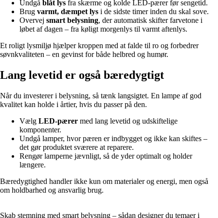
Undgå
blåt lys
fra skærme og kolde LED-pærer før sengetid.
Brug
varmt, dæmpet lys
i de sidste timer inden du skal sove.
Overvej
smart belysning
, der automatisk skifter farvetone i
løbet af dagen – fra køligt morgenlys til varmt aftenlys.
Et roligt lysmiljø hjælper kroppen med at falde til ro og forbedrer
søvnkvaliteten – en gevinst for både helbred og humør.
Lang levetid er også bæredygtigt
Når du investerer i belysning, så tænk langsigtet. En lampe af god
kvalitet kan holde i årtier, hvis du passer på den.
Vælg
LED-pærer
med lang levetid og udskiftelige
komponenter.
Undgå lamper, hvor pæren er indbygget og ikke kan skiftes –
det gør produktet sværere at reparere.
Rengør lamperne jævnligt, så de yder optimalt og holder
længere.
Bæredygtighed handler ikke kun om materialer og energi, men også
om holdbarhed og ansvarlig brug.
Skab stemning med smart belysning – sådan designer du temaer i