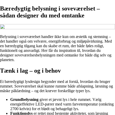
Bæredygtig belysning i soveværelset –
sådan designer du med omtanke
Belysning i soveværelset handler ikke kun om æstetik og stemning –
det handler også om velvære, energiforbrug og miljøpåvirkning. Med
en bæredygtig tilgang kan du skabe et rum, der både føles roligt,
funktionelt og ansvarligt. Her får du inspiration til, hvordan du
designer soveværelsesbelysningen med omtanke for både dig selv og
planeten.
Tænk i lag – og i behov
Et bæredygtigt lysdesign begynder med at forstå, hvordan du bruger
rummet. Soveværelset skal kunne rumme både afslapning, læsning og
måske påklædning – og det kræver forskellige typer lys.
Grundbelysning
giver et jævnt lys i hele rummet. Vælg
energieffektive LED-pærer med varm farvetemperatur (omkring
2700 kelvin) for et blødt og behageligt lys.
Funktionslys
er rettet mod bestemte aktiviteter, som læsning