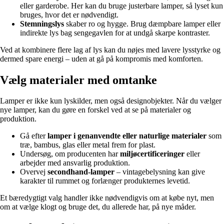
eller garderobe. Her kan du bruge justerbare lamper, så lyset kun
bruges, hvor det er nødvendigt.
Stemningslys
skaber ro og hygge. Brug dæmpbare lamper eller
indirekte lys bag sengegavlen for at undgå skarpe kontraster.
Ved at kombinere flere lag af lys kan du nøjes med lavere lysstyrke og
dermed spare energi – uden at gå på kompromis med komforten.
Vælg materialer med omtanke
Lamper er ikke kun lyskilder, men også designobjekter. Når du vælger
nye lamper, kan du gøre en forskel ved at se på materialer og
produktion.
Gå efter
lamper i genanvendte eller naturlige materialer
som
træ, bambus, glas eller metal frem for plast.
Undersøg, om producenten har
miljøcertificeringer
eller
arbejder med ansvarlig produktion.
Overvej
secondhand-lamper
– vintagebelysning kan give
karakter til rummet og forlænger produkternes levetid.
Et bæredygtigt valg handler ikke nødvendigvis om at købe nyt, men
om at vælge klogt og bruge det, du allerede har, på nye måder.